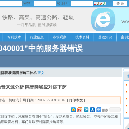
密码：
验证码：
专利技术
行业信息
市场观察
技术资料
基础知识
案例
|隔音墙|隔音屏施工技术
|正文
音来源分析 隔音降噪应对症下药
聪汽车网 日期：2011-12-31 9:50:34 [
打印本文
]
更多
对症下药，汽车噪音有四个“源头”：发动机噪音、轮胎噪音、空气中的噪音和
选用吸音材料，车门采取密封隔音措施等等。