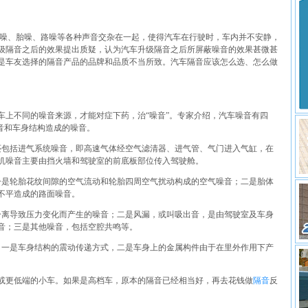
于车噪、胎噪、路噪等各种声音交杂在一起，使得汽车在行驶时，车内并不安静，
级隔音之后的效果提出质疑，认为汽车升级隔音之后所屏蔽噪音的效果甚微甚
是车友选择的隔音产品的品牌和品质不当所致。汽车隔音应该怎么选、怎么做
车上不同的噪音来源，才能对症下药，治“噪音”。专家介绍，汽车噪音有四
音和车身结构造成的噪音。
还包括进气系统噪音，即高速气体经空气滤清器、进气管、气门进入气缸，在
机噪音主要由挡火墙和驾驶室的前底板部位传入驾驶舱。
一是轮胎花纹间隙的空气流动和轮胎四周空气扰动构成的空气噪音；二是胎体
不平造成的路面噪音。
分离导致压力变化而产生的噪音；二是风漏，或叫吸出音，是由驾驶室及车身
音；三是其他噪音，包括空腔共鸣等。
，一是车身结构的震动传递方式，二是车身上的金属构件由于在里外作用下产
或更低端的小车。如果是高档车，原本的隔音已经相当好，再去花钱做
隔音
反