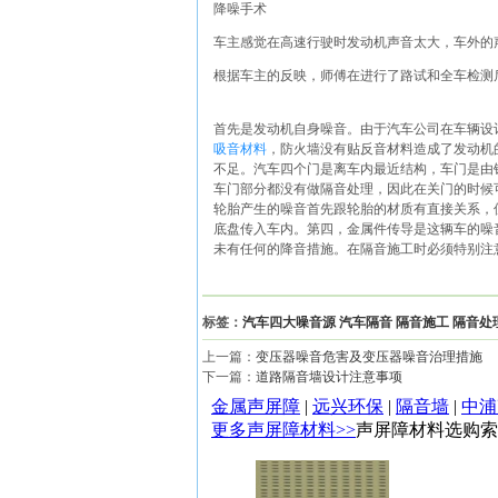
降噪手术
车主感觉在高速行驶时发动机声音太大，车外的声
根据车主的反映，师傅在进行了路试和全车检测
首先是发动机自身噪音。由于汽车公司在车辆设
吸音材料
，防火墙没有贴反音材料造成了发动机
不足。汽车四个门是离车内最近结构，车门是由
车门部分都没有做隔音处理，因此在关门的时候
轮胎产生的噪音首先跟轮胎的材质有直接关系，
底盘传入车内。第四，金属件传导是这辆车的噪
未有任何的降音措施。在隔音施工时必须特别注
标签：
汽车四大噪音源
汽车隔音
隔音施工
隔音处
上一篇：
变压器噪音危害及变压器噪音治理措施
下一篇：
道路隔音墙设计注意事项