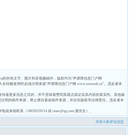
ob.cn的所有文字、图片和音视频稿件，版权均为"声屏障信息门户网
个人在转载使用时必须注明来源"声屏障信息门户网 www.sooooob.cn"。违反者本
者传递更多信息之目的，并不意味着赞同其观点或证实其内容的真实性。其他媒
网注明的稿件来源，禁止擅自篡改稿件来源，并自负版权等法律责任。违反者本
系（18650329114 或 cnasc@qq.com 龚先生）。
共有
0
条评论信息