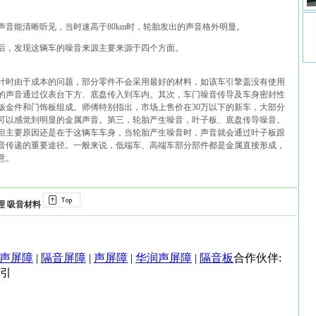
音能清晰听见，当时速高于80km时，轮胎发出的声音格外明显。
后，发现这辆车的噪音来源主要来源于四个方面。
计时由于成本的问题，部分零件不会采用最好的材料，如该车引擎盖没有使用
的声音通过仪表台下方、底盘传入到车内。其次，车门噪音传导及车身密封性
钣金件和门饰板组成。师傅特别指出，市场上售价在30万以下的新车，大部分
可以感觉到明显的金属声音。第三，轮胎产生噪音，叶子板、底盘传导噪音。
但主要原因还是在于这辆车车身，当轮胎产生噪音时，声音就会通过叶子板跟
音传递的重要途径。一般来说，低端车、高端车部分部件都是金属直接形成，
意。
理
吸音材料