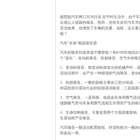
据慧聪汽车网12月30日讯 在平时生活中，由
出现让人烦躁的噪音。然而，也有车友对汽车升
至没效果，也增加了车辆的负重、油耗，这主要
呢？
汽车“全身”都是噪音源
汽车的噪音到底来源于哪里呢？有针对性地找出
个“源头”：发动机噪音、轮胎噪音、空气中的噪
1、发动机噪音。除发动机体发出的机械声外，
流动过程中，会产生一种很强的气动噪音。发动
2、轮胎噪音。一般的胎噪主要由三部分组成：
和花纹部分震动引起的轮胎震动噪音；三是路面
3、空气噪音。一是风噪，就是由车身周围气流
缝隙吸气而与车身周围气流相互作用而产生的噪
4、车身结构噪音。主要是受两个方面因素影响
生震动而产生噪音。
汽车隔音一般适合配置较低、舒适性较为一般的
而多此一举。