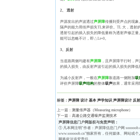
2、 透射
声源发出的声波透过
声屏障
传播到受声点的现象
隔声的能力用传声损失TL来评价。TL 大，透
透射引起的插入损失的降低量称为透射声修正量。用
能可以忽略不计，即△Lt≈0。
3、反射
当道路两侧均建有
声屏障
，且声屏障平行时，声
的插入损失，由反射声波引起的插入损失的降低量
为减小反射声，一般在
声屏障
靠道路一侧附加
吸
评价声屏障
吸声结构
的整体
吸声
效果，通常采用
标签：
声屏障
设计
基本
声学知识
声屏障设计
反
上一篇：
测量传声器（Measuring microphone）
下一篇：
高速公路交通噪声监测技术
声屏障信息门户网版权与免责声明：
① 凡本网注明"作者：声屏障信息门户网 soooo
www.sooooob.cn"独家所有，任何媒体、网站或
网将依法追究责任。