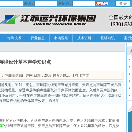
密码：
验证码：
专利技术
行业信息
市场观察
技术资料
基础知识
案例
屏障设计基本声学知识点
障信息门户网 日期：2009-10-6 8:19:25 [
打印本文
]
别是反射、透射、绕射。声屏障的绕射声衰减是声源、受声点与声屏障三者几何
主要物理量。穿透声屏障的声能量取决于声屏障的面密度、入射角及声波的频
减小反射声，一般在声屏障靠道路一侧附加吸声结构。反射声能的大小取决于吸
屏障吸声结构的整体吸声效果，通常采
障时的直达声能小。直达声与绕射声的声级之差，称之为绕射声衰减，其值用
障
的绕射声衰减是声源、受声点与声屏障三者几何关系和频率的函数，它是决