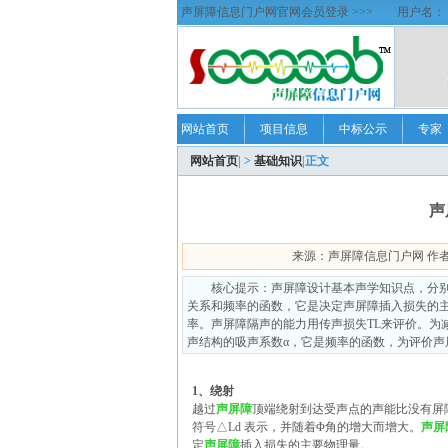
声屏障信息门户网官网会员登录 >>>
用户名：
网站首页
项目信息
中标公示
专家
网站首页
| >
基础知识
|正文
声
来源：声屏障信息门户网 作者：声屏
核心提示：声屏障设计基本声学知识点，分
关系和频率的函数，它是决定声屏障插入损失的
率。声屏障隔声的能力用传声损失TL来评价。为
声结构的吸声系数α，它是频率的函数，为评价声
1、绕射
越过
声屏障
顶端绕射到达受声点的声能比没有屏
符号△Ld 表示，并随着Φ角的增大而增大。
声屏
定
声屏障
插入损失的主要物理量。