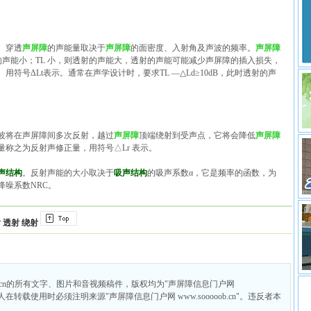
。穿透
声屏障
的声能量取决于
声屏障
的面密度、入射角及声波的频率。
声屏障
射的声能小；TL 小，则透射的声能大，透射的声能可能减少声屏障的插入损失，
符号ΔLt表示。通常在声学设计时，要求TL —△Ld≥10dB，此时透射的声
波将在声屏障间多次反射，越过
声屏障
顶端绕射到受声点，它将会降低
声屏障
称之为反射声修正量，用符号△Lr 表示。
声结构
。反射声能的大小取决于
吸声结构
的吸声系数α，它是频率的函数，为
降噪系数NRC。
射
透射
绕射
ob.cn的所有文字、图片和音视频稿件，版权均为"声屏障信息门户网
个人在转载使用时必须注明来源"声屏障信息门户网 www.sooooob.cn"。违反者本