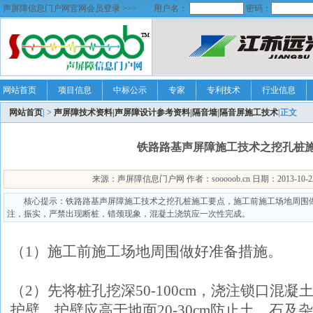
声屏障信息门户网官网会员登录 >>>
用户名：
密码：
网站首页
项目信息
中标公示
专家
专利技术
行业信息
网站首页
| >
声屏障技术资料|声屏障设计参考资料|隔音墙|隔音屏施工技术
|正文
铁路路基声屏障施工技术之挖孔桩
来源：声屏障信息门户网 作者：sooooob.cn 日期：2013-10-22 6
核心提示：铁路路基声屏障施工技术之挖孔桩施工要点，施工前施工场地周围
注，振实，严禁出现断桩，错颈现象，混凝土浇筑应一次性完成。
（1）施工前施工场地周围做好准备措施。
（2）先将桩孔挖深50-100cm，浇注锁口混
护壁。护壁应高于地面20-30cm防止土、石