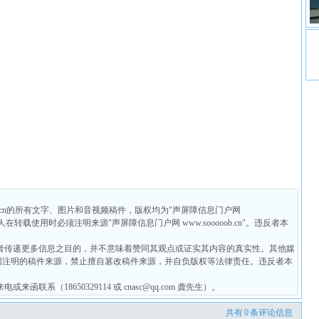
ob.cn的所有文字、图片和音视频稿件，版权均为"声屏障信息门户网
个人在转载使用时必须注明来源"声屏障信息门户网 www.sooooob.cn"。违反者本
者传递更多信息之目的，并不意味着赞同其观点或证实其内容的真实性。其他媒
网注明的稿件来源，禁止擅自篡改稿件来源，并自负版权等法律责任。违反者本
系（18650329114 或 cnasc@qq.com 龚先生）。
共有
0
条评论信息